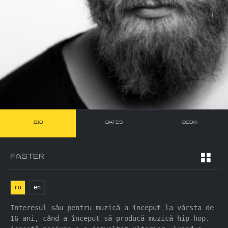
BIO
DATES
BOOK!
FASTER
ro
en
Interesul său pentru muzică a început la vârsta de
16 ani, când a început să producă muzică hip-hop.