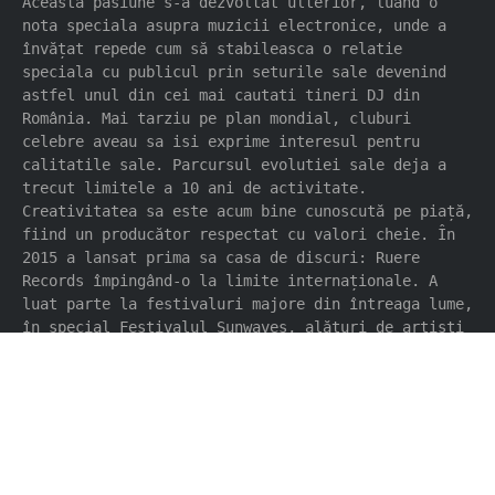
Această pasiune s-a dezvoltat ulterior, luand o
nota speciala asupra muzicii electronice, unde a
învățat repede cum să stabileasca o relatie
speciala cu publicul prin seturile sale devenind
astfel unul din cei mai cautati tineri DJ din
România. Mai tarziu pe plan mondial, cluburi
celebre aveau sa isi exprime interesul pentru
calitatile sale. Parcursul evolutiei sale deja a
trecut limitele a 10 ani de activitate.
Creativitatea sa este acum bine cunoscută pe piață,
fiind un producător respectat cu valori cheie. În
2015 a lansat prima sa casa de discuri: Ruere
Records împingând-o la limite internaționale. A
luat parte la festivaluri majore din întreaga lume,
în special Festivalul Sunwaves, alături de artiști
importanți precum Sven Vath, Ricardo Villalobos,
ZIP, Dewalta, Thomas Melchior, Audio Werner,
Digitaline, Luciano, Richie Hawtine, Dubfire, Onur
Ozer, Tobias